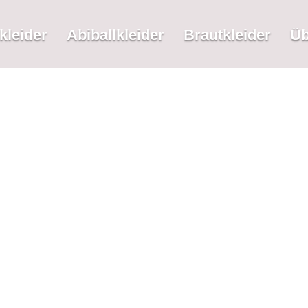
kleider
Abiballkleider
Brautkleider
Üb